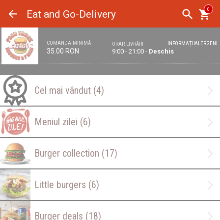
Panoul de gestionare a panourilor cookie
0
Eat and Go-Delivery
COMANDA MINIMĂ
INFORMAȚII
ALERGENI
ORAR LIVRĂRI
35.00 RON
9:00 - 21:00 -
Deschis
Cel mai vândut
(4)
Meniul zilei
(6)
Burger collection
(17)
Little burgers
(6)
Burger deals
(18)