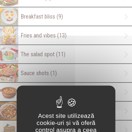
Breakfast bliss
(9)
Fries and vibes
(13)
The salad spot
(11)
Sauce shots
(1)
Tradition's table
(5)
Taste of Asia
(9)
Acest site utilizează
cookie-uri și vă oferă
Dreamy pancake
(25)
control asupra a ceea