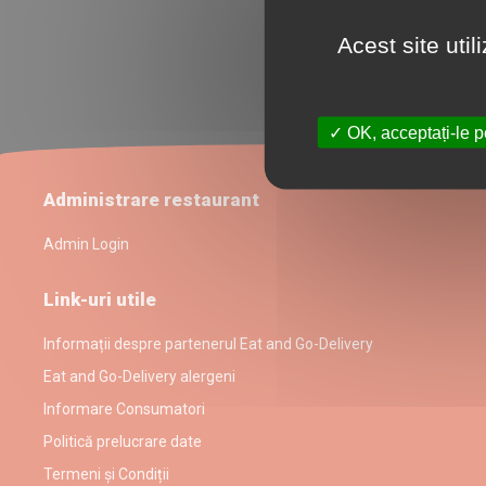
Acest site uti
OK, acceptați-le p
Administrare restaurant
Admin Login
Link-uri utile
Informații despre partenerul Eat and Go-Delivery
Eat and Go-Delivery alergeni
Informare Consumatori
Politică prelucrare date
Termeni și Condiții