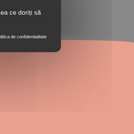
ea ce doriți să
litica de confidentialitate