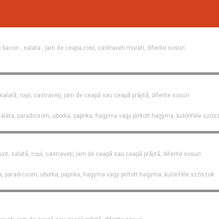
e bacon , salata , jam de ceapa,rosii, castraveti murati, diferite sosuri
salatã, roşii, castraveţi, jam de ceapã sau ceapã prãjitã, diferite sosuri
aláta, paradicsom, uborka, paprika, hagyma vagy pirított hagyma, különféle szós
nt, salatã, roşii, castraveţi, jam de ceapã sau ceapã prãjitã, diferite sosuri
a, paradicsom, uborka, paprika, hagyma vagy pirított hagyma, különféle szószok