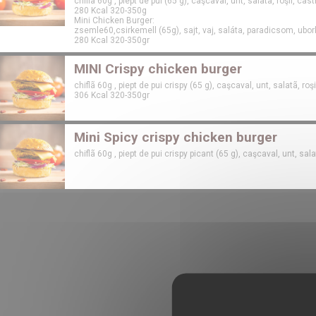
chiflã 60g , piept de pui (65 g), caşcaval, unt, salatã, roşii, ca
280 Kcal 320-350g
Mini Chicken Burger:
zsemle60,csirkemell (65g), sajt, vaj, saláta, paradicsom, ubo
280 Kcal 320-350gr
MINI Crispy chicken burger
chiflã 60g , piept de pui crispy (65 g), caşcaval, unt, salatã, ro
306 Kcal 320-350gr
Mini Spicy crispy chicken burger
chiflã 60g , piept de pui crispy picant (65 g), caşcaval, unt, sal