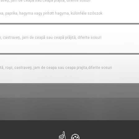
straveţi, jam de ceapã sau ceapã prãjitã, diferite sosuri
rka, paprika, hagyma vagy pirított hagyma, különféle szószok
şii, castraveţi, jam de ceapã sau ceapã prãjitã, diferite sosuri
atã, roşii, castraveţi, jam de ceapa sau ceapa prajita,diferite sosuri