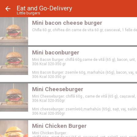
Panoul de gestionare a panourilor cookie
Eat and Go-Delivery
Little burgers
Mini bacon cheese burger
Chifla 60 gr, chiftea din carne de vita 60 gr, cascaval, 1 felle d
Mini baconburger
Mini Bacon Burger: chiflã 60g,carne de vitã (65 g), bacon, unt, 
306 Kcal 320-350 gr
Mini Bacon Burger: zsemle 60g, marhahús (65g), bacon, vaj, s
306 Kcal 320-350 gr
Mini Cheeseburger
Mini Cheeseburger: chiflã 60g , carne de vitã (65 g), caşcaval, u
306 Kcal 320-350gr
Mini cheeseburger: zsemle60,marhahús (65g), sajt, vaj, salát
306 Kcal 320-350gr
Mini Chicken Burger
Mini Chicken Burger: