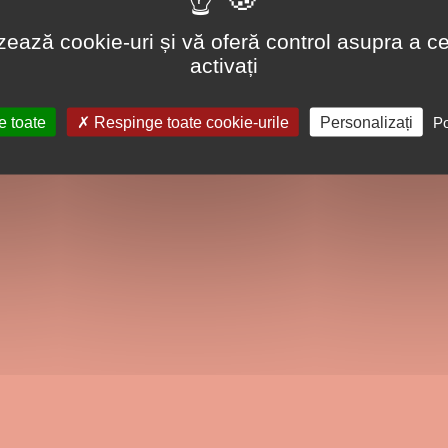
lizează cookie-uri și vă oferă control asupra a ce
activați
e toate
Respinge toate cookie-urile
Personalizați
Po