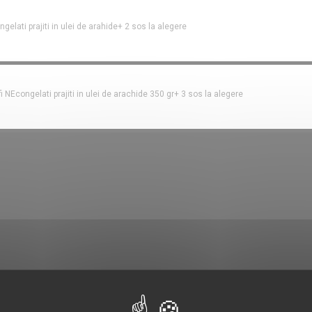
gelati prajiti in ulei de arahide+ 2 sos la alegere
fi NEcongelati prajiti in ulei de arachide 350 gr+ 3 sos la alegere