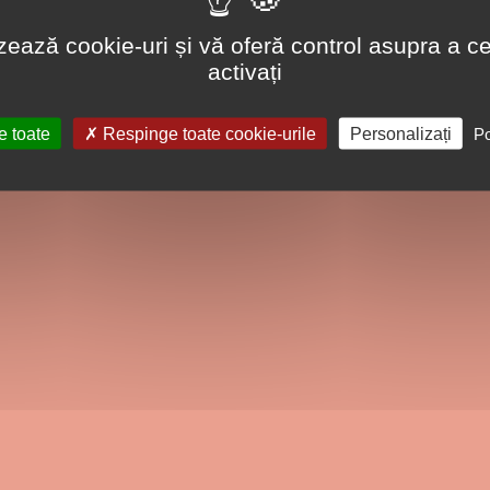
lizează cookie-uri și vă oferă control asupra a ce
activați
e toate
Respinge toate cookie-urile
Personalizați
Po