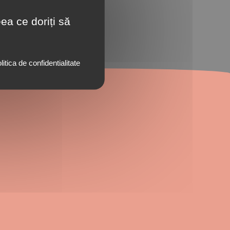
ea ce doriți să
litica de confidentialitate