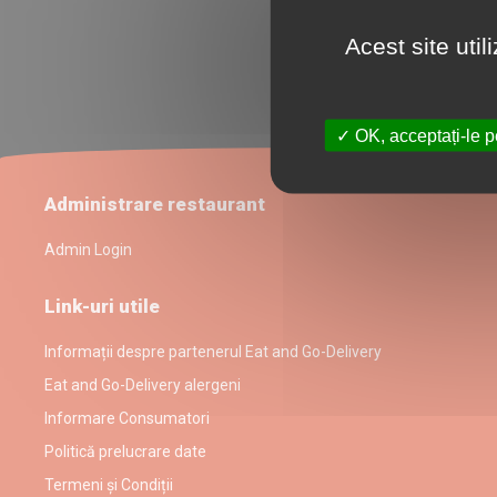
Acest site uti
OK, acceptați-le p
Administrare restaurant
Admin Login
Link-uri utile
Informații despre partenerul Eat and Go-Delivery
Eat and Go-Delivery alergeni
Informare Consumatori
Politică prelucrare date
Termeni și Condiții