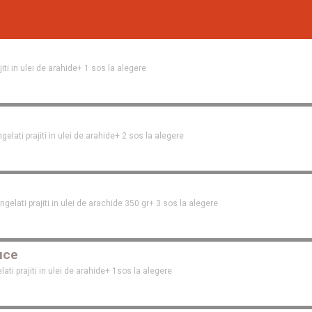
jiti in ulei de arahide+ 1 sos la alegere
gelati prajiti in ulei de arahide+ 2 sos la alegere
ngelati prajiti in ulei de arachide 350 gr+ 3 sos la alegere
uce
lati prajiti in ulei de arahide+ 1sos la alegere