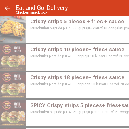
Panoul de gestionare a panourilor cookie
Eat and Go-Delivery
Chicken snack box
Crispy strips 5 pieces + fries + sauce
Muschiuleti piept de pui 40-50 gr prajit+ cartofi NEcongelati pra
Crispy strips 10 pieces+ fries+ sauce
Muschiulet piept de pui 40-50 gr prajit 10 bucati + cartofi NEcon
Crispy strips 18 pieces+ fries+ sauce
Muschiulet piept de pui 40-50 gr praait 18 bucati + cartofi NEco
SPICY Crispy strips 5 pieces+ fries+sa
Muschiuleti piept de pui 40-50 gr prajit picant + cartofi NEconge