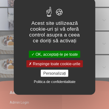
MILKSHAKE OREO
MILKSHAKE OREO 330 ml by Eat &GO : lapte, bucati
oreo,frisca,inghetata vanilie,
Acest site utilizează
cookie-uri și vă oferă
control asupra a ceea
Papanasi
ce doriți să activați
1 buc papanasi cu smantana dulce si gem de afine
OK, acceptați-le pe toate
Tiramisu Milkshake
Respinge toate cookie-urile
Cafea scurtă, înghețată de Tiramisu, gheață, frișcă,
pișcot
Personalizați
Politica de confidentialitate
Administrare restaurant
Admin Login