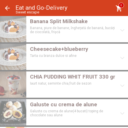
Panoul de gestionare a panourilor cookie
0
Eat and Go-Delivery
Sweet escape
Banana Split Milkshake
Banana, piure de banane, înghețată de banană, bucăți
de ciocolată, frișcă
Cheesecake+blueberry
Tarta cu branza dulce si afine
CHIA PUDDING WHIT FRUIT 330 gr
Iaurt natur, seminte chia,fruit de sezon
Galuste cu crema de alune
Galuste cu crema de alune(4 bucati) toping de
chocolate sau alune