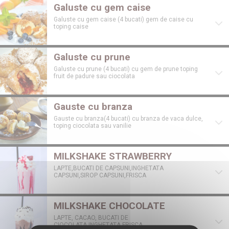
Galuste cu gem caise
Galuste cu gem caise (4 bucati) gem de caise cu
toping caise
Galuste cu prune
Galuste cu prune (4 bucati) cu gem de prune toping
fruit de padure sau ciocolata
Gauste cu branza
Gauste cu branza(4 bucati) cu branza de vaca dulce,
toping ciocolata sau vanilie
MILKSHAKE STRAWBERRY
LAPTE,BUCATI DE CAPSUNI,INGHETATA
CAPSUNI,SIROP CAPSUNI,FRISCA
MILKSHAKE CHOCOLATE
LAPTE, CACAO, BUCATI DE
CIOCOLATA,INGHETATA,FRISCA