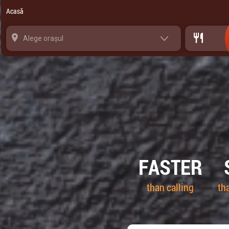
Panoul de gestionare a panourilor cookie
Acasă
Alege orașul
FASTER
than calling
th