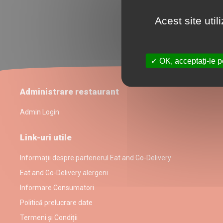
Acest site uti
OK, acceptați-le p
Administrare restaurant
Admin Login
Link-uri utile
Informații despre partenerul Eat and Go-Delivery
Eat and Go-Delivery alergeni
Informare Consumatori
Politică prelucrare date
Termeni și Condiții