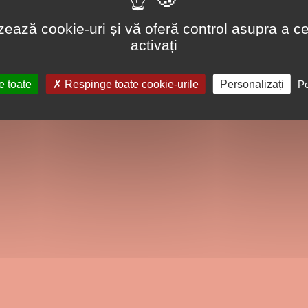
lizează cookie-uri și vă oferă control asupra a ce
activați
e toate
Respinge toate cookie-urile
Personalizați
Po