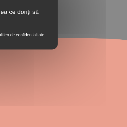
ea ce doriți să
litica de confidentialitate