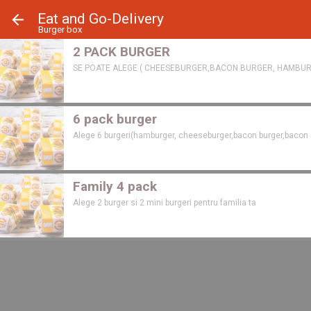
Panoul de gestionare a panourilor cookie
Eat and Go-Delivery
Burger box
2 PACK BURGER
SE POATE ALEGE ( CHEESEBURGER,BACON BURGER, HAMBURG
6 pack burger
Alege 6 burgeri(hamburger, cheeseburger,bacon burger,bacon c
Family 4 pack
Alege 2 burger si 2 mini burgeri pentru familia ta