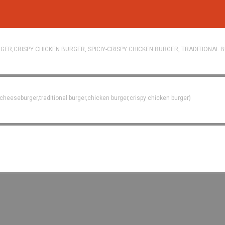
ER,CRISPY CHICKEN BURGER, SPICIY-CRISPY CHICKEN BURGER, TRADITIONAL 
heeseburger,traditional burger,chicken burger,crispy chicken burger)