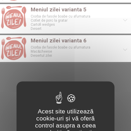
Meniul zilei varianta 5
Ciorba de fasole boabe cu afumatura
Cotlet de porc la gratar
Cartofi wedges
Desert
Meniul zilei varianta 6
Ciorba de fasole boabe cu afumatura
Mac&cheese
Desertul zilei
Acest site utilizează
cookie-uri și vă oferă
control asupra a ceea