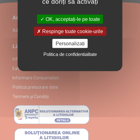
ce doriți să activați
Administrare restaurant
OK, acceptați-le pe toate
Admin Login
Respinge toate cookie-urile
Personalizați
Link-uri utile
Politica de confidentialitate
Informații despre partenerul Eat and Go-Delivery
Eat and Go-Delivery alergeni
Informare Consumatori
Politică prelucrare date
Termeni și Condiții