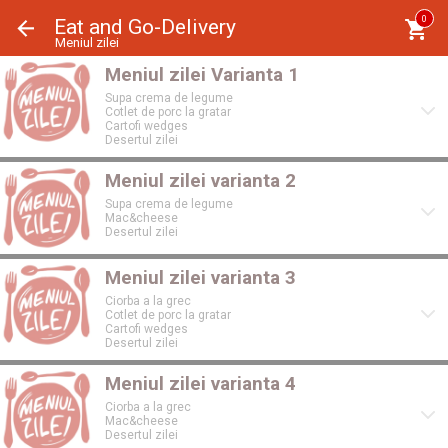
Panoul de gestionare a panourilor cookie
0
Eat and Go-Delivery
Meniul zilei
Meniul zilei Varianta 1
Supa crema de legume
Cotlet de porc la gratar
Cartofi wedges
Desertul zilei
Meniul zilei varianta 2
Supa crema de legume
Mac&cheese
Desertul zilei
Meniul zilei varianta 3
Ciorba a la grec
Cotlet de porc la gratar
Cartofi wedges
Desertul zilei
Meniul zilei varianta 4
Ciorba a la grec
Mac&cheese
Desertul zilei