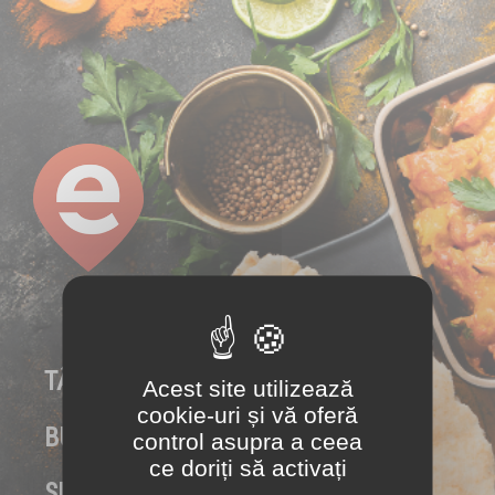
Panoul de gestionare a panourilor cookie
TÂRGU MUREŞ
Acest site utilizează
cookie-uri și vă oferă
BUZĂU
control asupra a ceea
ce doriți să activați
SIGHIŞOARA