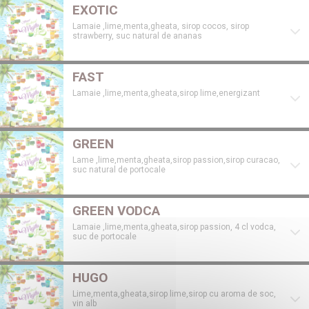
EXOTIC
Lamaie ,lime,menta,gheata, sirop cocos, sirop
strawberry, suc natural de ananas
FAST
Lamaie ,lime,menta,gheata,sirop lime,energizant
GREEN
Lame ,lime,menta,gheata,sirop passion,sirop curacao,
suc natural de portocale
GREEN VODCA
Lamaie ,lime,menta,gheata,sirop passion, 4 cl vodca,
suc de portocale
HUGO
Lime,menta,gheata,sirop lime,sirop cu aroma de soc,
vin alb