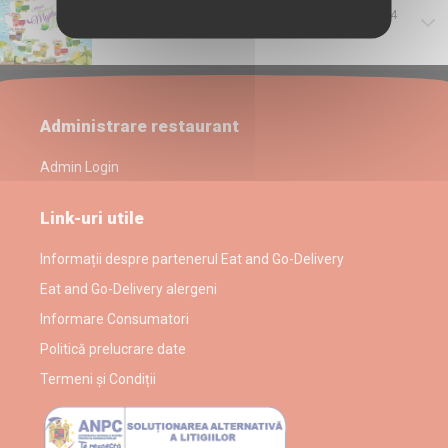
Lamaie ,lime,menta,gheata,sirop grenadin,whiskey 4
cl, suc de mere
Administrare restaurant
Admin Login
Link-uri utile
Informații despre partenerul Eat and Go-Delivery
Eat and Go-Delivery alergeni
Informare Consumatori
Politică prelucrare date
Termeni și Condiții