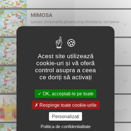
MIMOSA
Lamaie ,lime,menta,gheata,sirop strawberry, sampanie
PASSION EXTRA
Lame ,lime,menta,gheata,sirop passion, suc natural
de portocale
Acest site utilizează
cookie-uri și vă oferă
control asupra a ceea
STRAWBERRY
ce doriți să activați
STRAWBERRY
OK, acceptați-le pe toate
VIRGIN MOJITO 500 ML
Respinge toate cookie-urile
VIRGIN MOJITO 500 ML
Personalizați
Politica de confidentialitate
WHISKEY APPLE