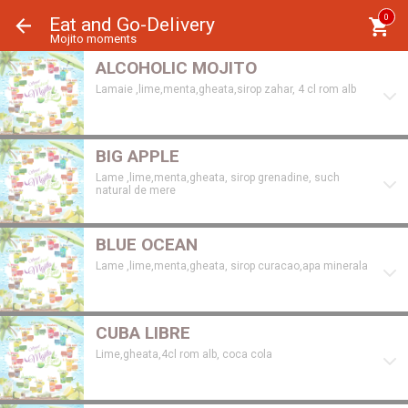
Panoul de gestionare a panourilor cookie
0
Eat and Go-Delivery
Mojito moments
ALCOHOLIC MOJITO
Lamaie ,lime,menta,gheata,sirop zahar, 4 cl rom alb
BIG APPLE
Lame ,lime,menta,gheata, sirop grenadine, such
natural de mere
BLUE OCEAN
Lame ,lime,menta,gheata, sirop curacao,apa minerala
CUBA LIBRE
Lime,gheata,4cl rom alb, coca cola