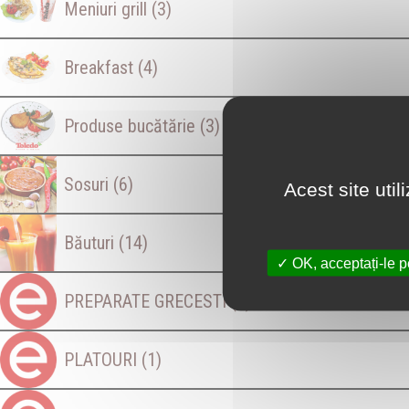
Meniuri grill
(3)
Breakfast
(4)
Produse bucătărie
(3)
Sosuri
(6)
Acest site uti
Băuturi
(14)
OK, acceptați-le p
PREPARATE GRECESTI
(2)
PLATOURI
(1)