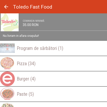
Panoul de gestionare a panourilor cookie
Toledo Fast Food
COMANDA MINIMĂ
35.00 RON
Nu livram in afara orașului!
Program de sărbători
(1)
Pizza
(34)
Burger
(4)
Paste
(5)