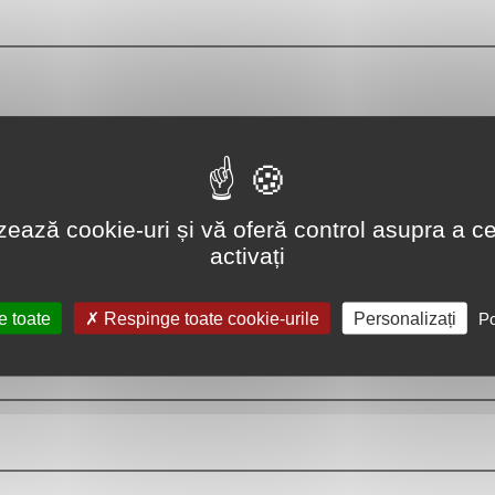
lizează cookie-uri și vă oferă control asupra a ce
activați
e toate
Respinge toate cookie-urile
Personalizați
Po