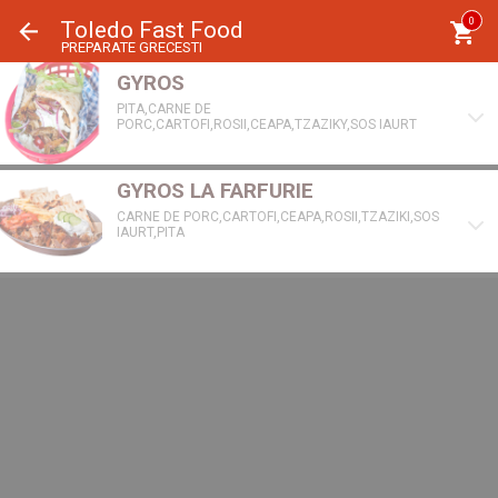
Panoul de gestionare a panourilor cookie
0
Toledo Fast Food
PREPARATE GRECESTI
GYROS
PITA,CARNE DE
PORC,CARTOFI,ROSII,CEAPA,TZAZIKY,SOS IAURT
GYROS LA FARFURIE
CARNE DE PORC,CARTOFI,CEAPA,ROSII,TZAZIKI,SOS
IAURT,PITA