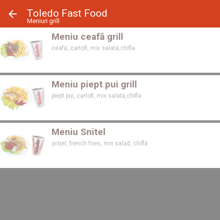
Panoul de gestionare a panourilor cookie
Toledo Fast Food
Meniuri grill
Meniu ceafă grill
ceafă, cartofi, mix salată,chifla
Meniu piept pui grill
piept pui, cartofi, mix salată,chifla
Meniu Snitel
șniţel, french fries, mix salad, chiflă