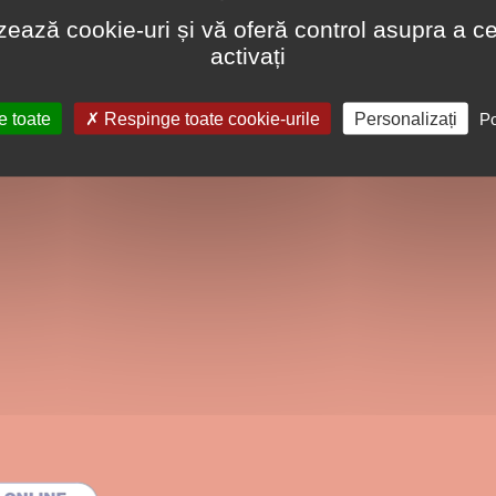
lizează cookie-uri și vă oferă control asupra a ce
activați
e toate
Respinge toate cookie-urile
Personalizați
Po