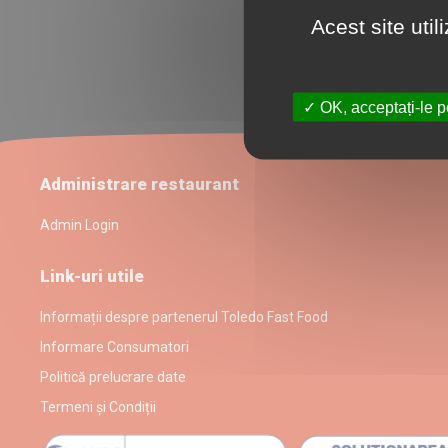
Acest site uti
OK, acceptați-le p
Administrare restaurant
Admin Login
Link-uri utile
Informații despre partenerul Toledo Fast Food
Informare Consumatori
Politică prelucrare date
Termeni și Condiții