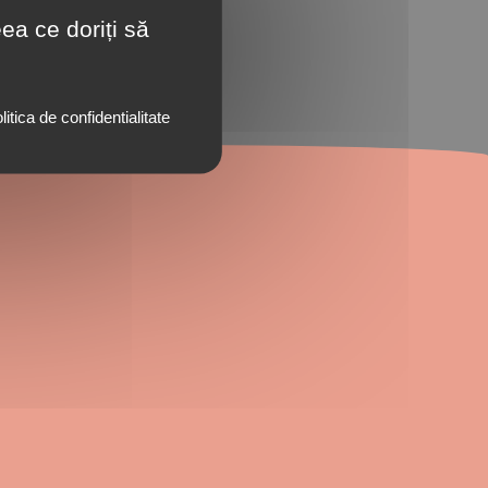
ea ce doriți să
litica de confidentialitate