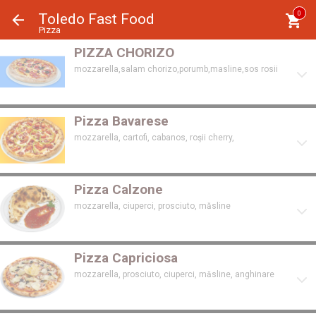
Panoul de gestionare a panourilor cookie
0
Toledo Fast Food
Pizza
PIZZA CHORIZO
mozzarella,salam chorizo,porumb,masline,sos rosii
Pizza Bavarese
mozzarella, cartofi, cabanos, roşii cherry,
Pizza Calzone
mozzarella, ciuperci, prosciuto, măsline
Pizza Capriciosa
mozzarella, prosciuto, ciuperci, măsline, anghinare