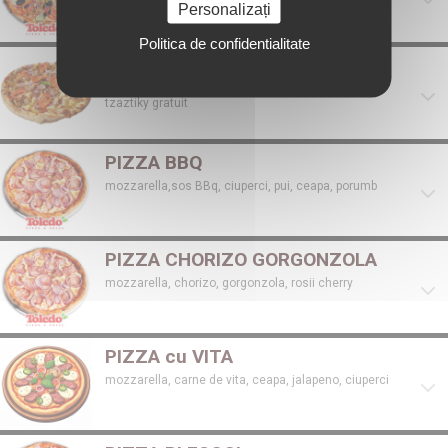
Personalizați
Politica de confidentialitate
PIZZA GYROS
mozzarella,cartofi,carne de porc,rosii,ceapa si sos
tzaztiky gratuit
PIZZA BBQ
mozzarella,sos BBq, ciuperci, pui, ceapa, porumb
PIZZA CHORIZO GORGONZOLA
mozzarella, chorizo, gorgonzola, rosii cherry
PIZZA cu VITA
mozzarella, carne de vita, ceapa, jalapeno, ciuperci