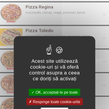
Pizza Regina
mozzarella, cârnaţi, ceapă, prosciuto, bacon
Pizza Toledo
mozzarella, cabanos, ciuperci, prosciuto, salam,
măsline, piept pui
Pizza Tonno
Acest site utilizează
mozzarella, ton, lămâie, porumb
cookie-uri și vă oferă
control asupra a ceea
Pizza Tradiţională
ce doriți să activați
mozzarella, ciuperci, bacon, smântână
OK, acceptați-le pe toate
Pizza Vegetariană
Respinge toate cookie-urile
tofu, măsline,dovlecei,vinete,rosii porumb, ceapă