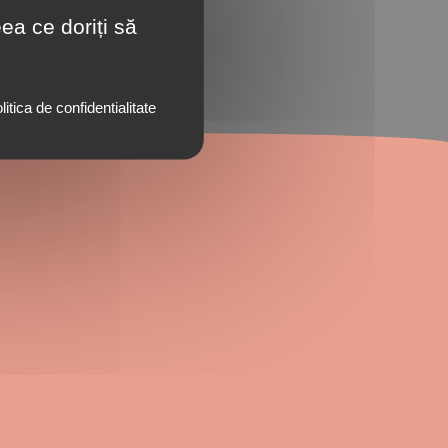
ea ce doriți să
litica de confidentialitate