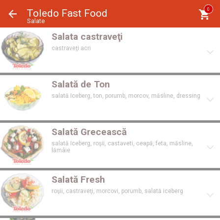
Panoul de gestionare a panourilor cookie
0
Toledo Fast Food
Salate
Salata castraveţi
castraveţi acri
Salată de Ton
salată Iceberg, ton, porumb, morcov, măsline, dressing
Salată Grecească
salată Iceberg, roşii, castaveti, ceapă, feta, măsline,
lămâie
Salată Fresh
roşii, castraveţi, morcovi, porumb, salată iceberg