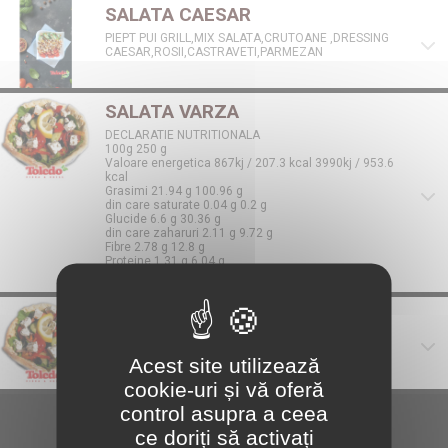
SALATA CAESAR
PIEPT PUI GRILL,MIX SALATA,CRUTOANE ,DRESSING
CAESAR,ROSII,CASTRAVETI,PARMEZAN
SALATA VARZA
DECLARATIE NUTRITIONALA
100g 250 g
Valoare energetica 867kj / 207.3 kcal 3990kj / 953.6
kcal
Grasimi 21.94 g 100.96 g
din care saturate 0.04 g 0.2 g
Glucide 6.6 g 30.36 g
din care zaharuri 2.11 g 9.72 g
Fibre 2.78 g 12.8 g
Proteine 1.31 g 6.04 g
Sare 4.36 g 20.06 g
SALATA FASOLE
FASOLE BATUTA, CEAPA, PITA
Acest site utilizează
cookie-uri și vă oferă
control asupra a ceea
ce doriți să activați