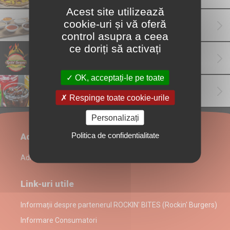
Acest site utilizează
cookie-uri și vă oferă
Sauces
(10)
control asupra a ceea
ce doriți să activați
Family Pack Promo
(4)
OK, acceptați-le pe toate
Băuturi
(4)
Respinge toate cookie-urile
Personalizați
Politica de confidentialitate
Administrare restaurant
Admin Login
Link-uri utile
Informații despre partenerul ROCKIN' BITES (Rockin' Burgers)
Informare Consumatori