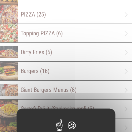
PIZZA
(25)
Topping PIZZA
(6)
Dirty Fries
(5)
Burgers
(16)
Giant Burgers Menus
(8)
Cartofi Prăjiți/Szalmakrumpli
(3)
Deep Fried
(6)