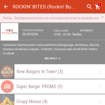
Panoul de gestionare a panourilor cookie
0
ROCKIN' BITES (Rockin' Burgers)
Închis - Restaurantul nostru nu onorează comenzi la această oră.
COMANDA MINIMĂ
INFORMAȚII
ORAR LIVRĂRI
36.00 RON
10:00 - 22:00 -
Închis
Comanda minimă pentru zone periferice (Sângeorgiu de Mureș, Sâncrai ,
Santana de Mures Livezeni , Cristesti, Corunca) este de 85 RON. Pentru
localitati: ...
MAI MULT
New Burgers In Town!
(3)
Super Burger PROMO
(5)
Crispy Menus
(4)