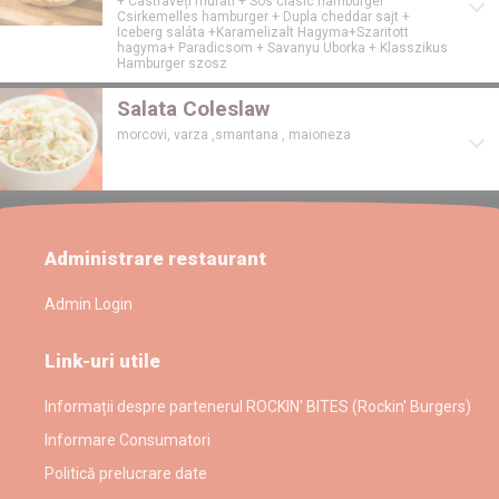
+ Castraveți murati + Sos clasic hamburger
Csirkemelles hamburger + Dupla cheddar sajt +
Iceberg saláta +Karamelizalt Hagyma+Szaritott
hagyma+ Paradicsom + Savanyu Uborka + Klasszikus
Hamburger szosz
Salata Coleslaw
morcovi, varza ,smantana , maioneza
Administrare restaurant
Admin Login
Link-uri utile
Informații despre partenerul ROCKIN' BITES (Rockin' Burgers)
Informare Consumatori
Politică prelucrare date