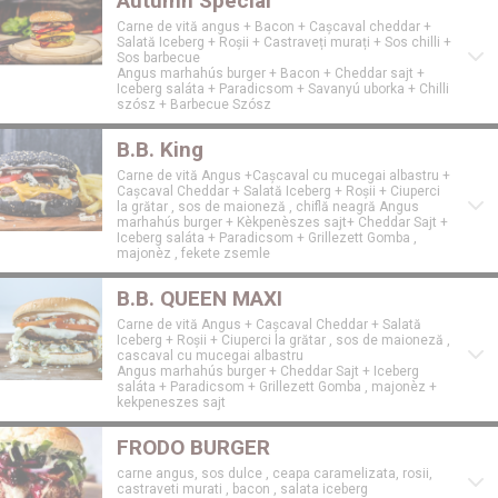
Autumn Special
Carne de vită angus + Bacon + Cașcaval cheddar +
Salată Iceberg + Roșii + Castraveți murați + Sos chilli +
Sos barbecue
Angus marhahús burger + Bacon + Cheddar sajt +
Iceberg saláta + Paradicsom + Savanyú uborka + Chilli
szósz + Barbecue Szósz
B.B. King
Carne de vită Angus +Cașcaval cu mucegai albastru +
Cașcaval Cheddar + Salată Iceberg + Roșii + Ciuperci
la grătar , sos de maioneză , chiflă neagră Angus
marhahús burger + Kèkpenèszes sajt+ Cheddar Sajt +
Iceberg saláta + Paradicsom + Grillezett Gomba ,
majonèz , fekete zsemle
B.B. QUEEN MAXI
Carne de vită Angus + Cașcaval Cheddar + Salată
Iceberg + Roșii + Ciuperci la grătar , sos de maioneză ,
cascaval cu mucegai albastru
Angus marhahús burger + Cheddar Sajt + Iceberg
saláta + Paradicsom + Grillezett Gomba , majonèz +
kekpeneszes sajt
FRODO BURGER
carne angus, sos dulce , ceapa caramelizata, rosii,
castraveti murati , bacon , salata iceberg