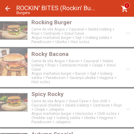
Panoul de gestionare a panourilor cookie
0
ROCKIN' BITES (Rockin' Burgers)
Burgers
Rocking Burger
Carne de vită Angus + Cașcaval + Salată Iceberg +
Roșii + Castraveți + Sosul Casei
Angus marhahús burger + Sajt + Iceberg saláta +
Paradicsom + Uborka + Házi szósz
Rocky Bacona
Carne de vită Angus + Bacon + Cașcaval + Salată
Iceberg + Roșii + Castraveți murați + Ceapă + Sosul
Casei
Angus marhahús burger + Bacon + Sajt + Iceberg
saláta + Paradicsom + Savanyú uborka + Hagyma +
Házi szósz
Spicy Rocky
Carne de vită Angus + Sosul Casei + Sos chilli +
Cașcaval cheddar + Salată iceberg + Castraveți + Roșii
+ Ceapă + Jalapeno
Angus marhahús burger + Háziszósz + Chilli szósz +
Cheddar sajt + Iceberg saláta + Uborka + Hagyma +
Paradicsom + Jalapeno