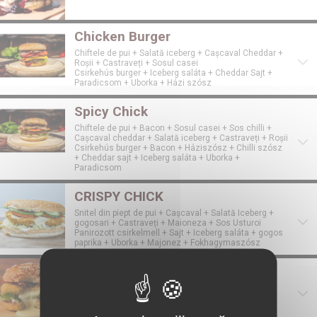
Chicken Burger
Chiftele de pui + Salată iceberg + Cașcaval Cheddar +
Roșii + Castraveți + Sosul casei
Csirkehús burger + Iceberg saláta + Cheddar Sajt +
Paradicsom + Uborka + Házi szósz
Spicy Chick
Chiftele de pui + Bacon + Sosul casei + Sos chilli +
Cașcaval cheddar + Salată iceberg + Castraveți + Roșii
Csirkehús burger + Bacon + Háziszósz + Chilli szósz
+ Cheddar sajt + Iceberg saláta + Uborka +
Paradicsom
CRISPY CHICK
Snitel din piept de pui + Cașcaval + Salată Iceberg +
gogosari + Castraveți + Maioneza + Sos Usturoi
Panirozott csirkelmell + Sajt + Iceberg saláta + gogos
paprika + Uborka + Majonez + Fokhagymaszósz
CAMEMBERT BURGER
Camembert pane , Gem Afine, ciuperci la gratar ,
maioneza , ceapa caramelizata