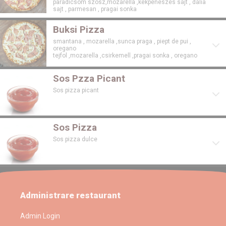
paradicsom szosz,mozarella ,kekpeneszes sajt , dalia
sajt , parmesan , pragai sonka
Buksi Pizza
smantana , mozarella ,sunca praga , piept de pui ,
oregano
tejfol ,mozarella ,csirkemell ,pragai sonka , oregano
Sos Pzza Picant
Sos pizza picant
Sos Pizza
Sos pizza dulce
Administrare restaurant
Admin Login