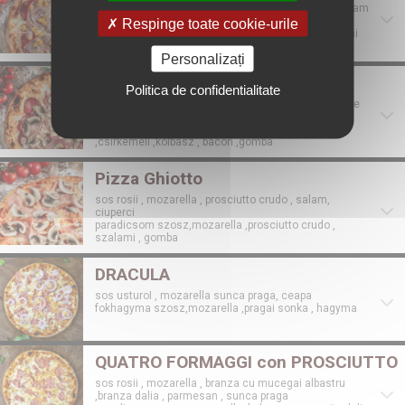
sos rosii , mozarella , sunca praga , piept de pui ,salam
, branza cu mucegai albastru , porumb ,ceapa
Respinge toate cookie-urile
paradicsom szosz,mozarella ,pragai sonka ,szalami
,csirkemell ,kekpeneszes sajt ,kukorica ,hagyma
Personalizați
Rockin'
Politica de confidentialitate
sos rockin' , mozarella , sunca praga ,salam, piept de
pui ,bacon,carnati ciuperci
rockin' szosz,mozarella ,pragai sonka ,szalami
,csirkemell ,kolbasz , bacon ,gomba
Pizza Ghiotto
sos rosii , mozarella , prosciutto crudo , salam,
ciuperci
paradicsom szosz,mozarella ,prosciutto crudo ,
szalami , gomba
DRACULA
sos usturoI , mozarella sunca praga, ceapa
fokhagyma szosz,mozarella ,pragai sonka , hagyma
QUATRO FORMAGGI con PROSCIUTTO
sos rosii , mozarella , branza cu mucegai albastru
,branza dalia , parmesan , sunca praga