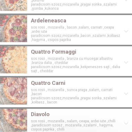
,porumb
paradicsom szosz,mozarella ,pragai sonka ,szalami
,gomba ,kukorica
Ardeleneasca
sos rosii , mozarella , bacon ,salam, carnati ,ceapa
,ardei iute
paradicsom szosz,mozarella ,bacon ,szalami ,kolbasz
,hagyma , csipos paprika
Quattro Formaggi
sos rosii , mozarella , branza cu mucegai albastru
,branza dalia , cheddar
paradicsom szosz,mozarella ,kekpeneszes sajt , dalia
sajt , cheddar
Quattro Carni
sos rosii , mozarella , sunca praga ,salam, carnati
,bacon
paradicsom szosz,mozarella ,pragai sonka ,szalami
,kolbasz , bacon
Diavolo
sos rosii , mozarella , salam, ceapa, ardei iute ,chilli
,paradicsom szosz , mozarella ,szalami , hagyma,
csipos paprika , chilli