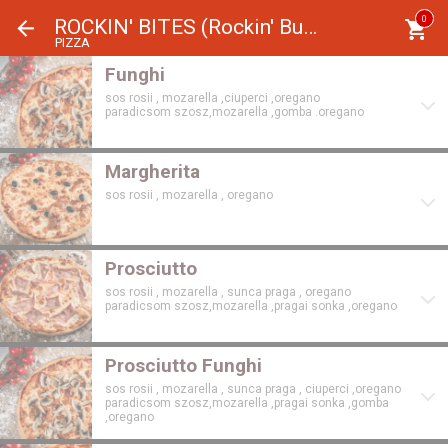
Panoul de gestionare a panourilor cookie
0
ROCKIN' BITES (Rockin' Burgers)
PIZZA
Funghi
sos rosii , mozarella ,ciuperci ,oregano
paradicsom szosz,mozarella ,gomba .oregano
Margherita
sos rosii , mozarella , oregano
Prosciutto
sos rosii , mozarella , sunca praga , oregano
paradicsom szosz,mozarella ,pragai sonka ,oregano
Prosciutto Funghi
sos rosii , mozarella , sunca praga , ciuperci ,oregano
paradicsom szosz,mozarella ,pragai sonka ,gomba
,oregano