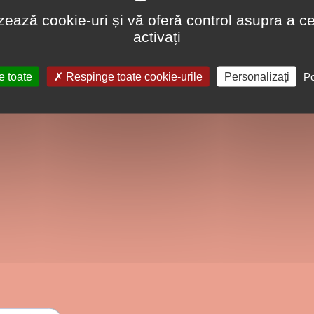
lizează cookie-uri și vă oferă control asupra a ce
activați
e toate
Respinge toate cookie-urile
Personalizați
Po