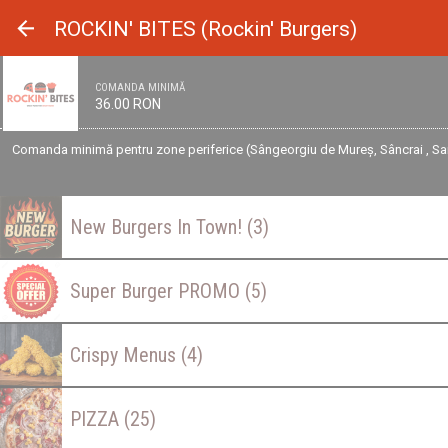
Panoul de gestionare a panourilor cookie
ROCKIN' BITES (Rockin' Burgers)
COMANDA MINIMĂ
36.00 RON
Comanda minimă pentru zone periferice (Sângeorgiu de Mureș, Sâncrai , Santan
New Burgers In Town!
(3)
Super Burger PROMO
(5)
Crispy Menus
(4)
PIZZA
(25)