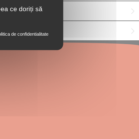
ea ce doriți să
litica de confidentialitate