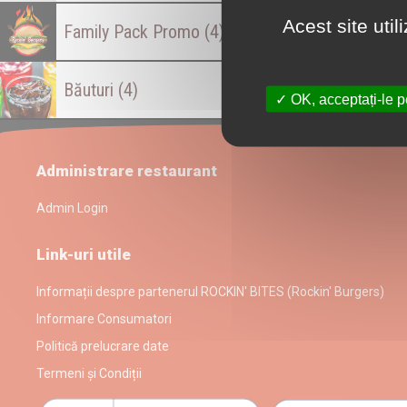
Acest site uti
Family Pack Promo
(4)
Băuturi
(4)
OK, acceptați-le p
Administrare restaurant
Admin Login
Link-uri utile
Informații despre partenerul ROCKIN' BITES (Rockin' Burgers)
Informare Consumatori
Politică prelucrare date
Termeni și Condiții