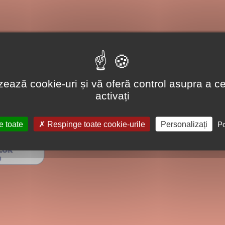
lizează cookie-uri și vă oferă control asupra a ce
activați
e toate
Respinge toate cookie-urile
Personalizați
Po