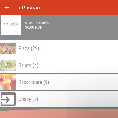
Panoul de gestionare a panourilor cookie
La Pascan
COMANDA MINIMĂ
36.00 RON
Pizza
(29)
Salate
(4)
Racoritoare
(9)
Crispy
(7)