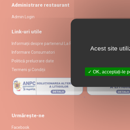
Administrare restaurant
Admin Login
Link-uri utile
Informații despre partenerul La Pascan
Acest site uti
Informare Consumatori
Politică prelucrare date
Termeni și Condiții
OK, acceptați-le p
Urmărește-ne
Facebook