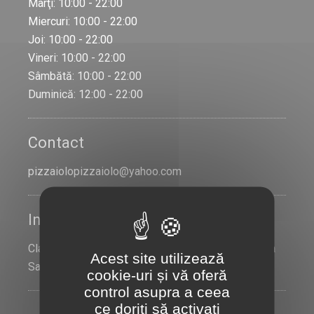
Marţi: 10:00 - 22:00
Miercuri: 10:00 - 22:00
Joi: 10:00 - 22:00
Vineri: 10:00 - 22:00
Sâmbătă: 10:00 - 22:00
Duminică: 12:00 - 22:00
Contact
pizzaiolopizzaiolo@yahoo.com
Informații despre partener
Clapas Srl J26/1809/2023 49203202 Mureş Deda
Acest site utilizează
Sat Deda, Com Deda nr 134
cookie-uri și vă oferă
control asupra a ceea
ce doriți să activați