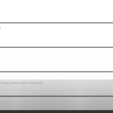
e
fi prăjiți, sosul casei, maioneză