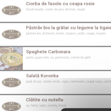
Ciorba de fasole cu ceapa rosie
fasole boabe, ciolan de porc afumat, ceapă
Păstrăv bio la grătar cu legume la tigai
păstrăv bio, dovlecel, vinete, ciuperci, ardei, ceapă, mujdei
Spaghete Carbonara
paste, guanciale, ou, parmezan, cremă de gătit
Salată Koronka
piept de pui, salată verde, roșie, castravete, ceapă roșie, carto
Clătite cu nutella
ou, făină, lapte, nutella, frișcă