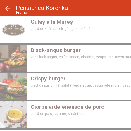
Panoul de gestionare a panourilor cookie
Pensiunea Koronka
Promo
Gulaș a la Mureș
pulpă de vită, cartofi, găluște de făină
Black-angus burger
vită black-angus, chiflă, bacon, cheddar, ceapă, castraveți muraț
Crispy burger
piept de pui, chiflă, salată verde, roșie, castravete murat, cașca
Ciorba ardeleneasca de porc
pulpă de porc, legume, smântână