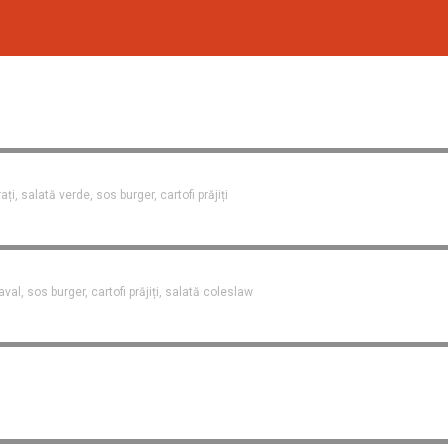
i, salată verde, sos burger, cartofi prăjiți
val, sos burger, cartofi prăjiți, salată coleslaw