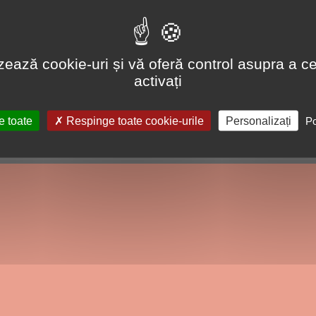
lizează cookie-uri și vă oferă control asupra a ce
activați
e toate
Respinge toate cookie-urile
Personalizați
Po