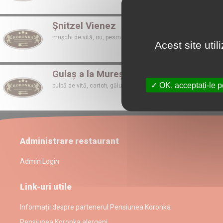
Șnitzel Vienez
mușchi de vită, ou, pesmet, făină
Acest site uti
Gulaș a la Mureș
OK, acceptați-le p
pulpă de vită, cartofi, găluște de făină
Administrare restaurant
Admin Login
Link-uri utile
Informații despre partenerul Pensiunea Koronka
Pensiunea Koronka alergeni