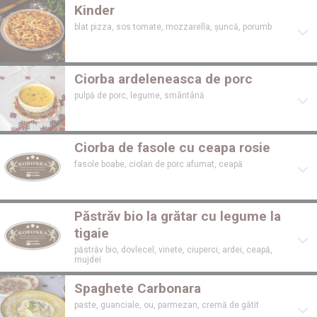
Kinder
blat pizza, sos tomate, mozzarella, șuncă, porumb
Ciorba ardeleneasca de porc
pulpă de porc, legume, smântână
Ciorba de fasole cu ceapa rosie
fasole boabe, ciolan de porc afumat, ceapă
Păstrăv bio la grătar cu legume la
tigaie
păstrăv bio, dovlecel, vinete, ciuperci, ardei, ceapă,
mujdei
Spaghete Carbonara
paste, guanciale, ou, parmezan, cremă de gătit