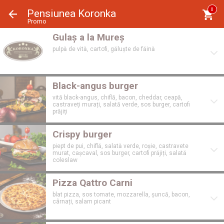
Panoul de gestionare a panourilor cookie
0
Pensiunea Koronka
Promo
Gulaș a la Mureș
pulpă de vită, cartofi, găluște de făină
Black-angus burger
vită black-angus, chiflă, bacon, cheddar, ceapă,
castraveți murați, salată verde, sos burger, cartofi
prăjiți
Crispy burger
piept de pui, chiflă, salată verde, roșie, castravete
murat, cașcaval, sos burger, cartofi prăjiți, salată
coleslaw
Pizza Qattro Carni
blat pizza, sos tomate, mozzarella, șuncă, bacon,
cârnați, salam picant