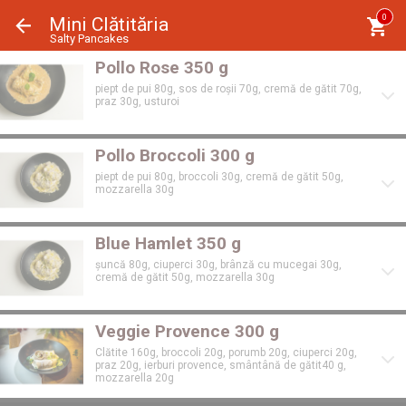
Panoul de gestionare a panourilor cookie
0
Mini Clătităria
Salty Pancakes
Pollo Rose 350 g
piept de pui 80g, sos de roșii 70g, cremă de gătit 70g,
praz 30g, usturoi
Pollo Broccoli 300 g
piept de pui 80g, broccoli 30g, cremă de gătit 50g,
mozzarella 30g
Blue Hamlet 350 g
șuncă 80g, ciuperci 30g, brânză cu mucegai 30g,
cremă de gătit 50g, mozzarella 30g
Veggie Provence 300 g
Clătite 160g, broccoli 20g, porumb 20g, ciuperci 20g,
praz 20g, ierburi provence, smântână de gătit40 g,
mozzarella 20g