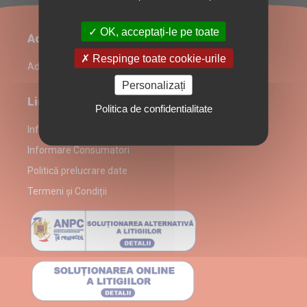
OK, acceptați-le pe toate
Administrare restaurant
Respinge toate cookie-urile
Admin Login
Personalizați
Link-uri utile
Politica de confidentialitate
Informații despre partenerul Mini Clătităria
Informare Consumatori
Politică prelucrare date
Termeni și Condiții