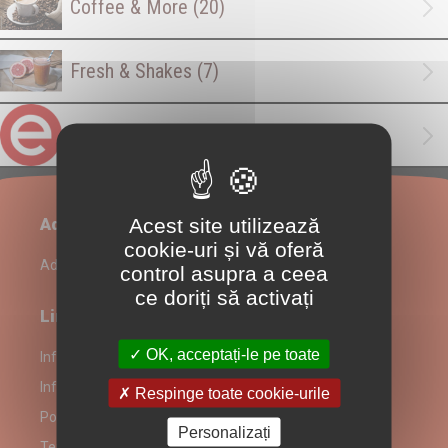
Coffee & More
(20)
Fresh & Shakes
(7)
Family Pack Promo
(1)
Acest site utilizează
Administrare restaurant
cookie-uri și vă oferă
Admin Login
control asupra a ceea
ce doriți să activați
Link-uri utile
OK, acceptați-le pe toate
Informații despre partenerul Mini Clătităria
Informare Consumatori
Respinge toate cookie-urile
Politică prelucrare date
Personalizați
Termeni și Condiții