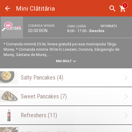
Panoul de gestionare a panourilor cookie
0
Mini Clătităria
COMANDA MINIMĂ
INFORMAȚII
ORAR LIVRĂRI
50.00 RON
8:00 - 17:00 -
Deschis
* Comanda minimă 25 lei, livrare gratuită pe raza municipiului Târgu
Mureș. * Comanda minima 50 lei în Livezeni, Corunca, Sângeorgiu de
Mureș, Sântana de Mureș, ...
MAI MULT
Salty Pancakes
(4)
Sweet Pancakes
(7)
Refreshers
(11)