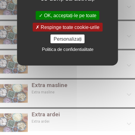
Extra porumb
OK, acceptați-le pe toate
Extra salam
Respinge toate cookie-urile
Extra salam
Personalizați
Politica de confidentialitate
Extra sunca
Extra sunca
Extra masline
Extra masline
Extra ardei
Extra ardei