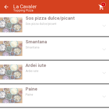
Panoul de gestionare a panourilor cookie
0
La Cavaler
Topping Pizza
Sos pizza dulce/picant
Sos pizza dulce/picant
Smantana
Smantana
Ardei iute
Ardei iute
Paine
Paine