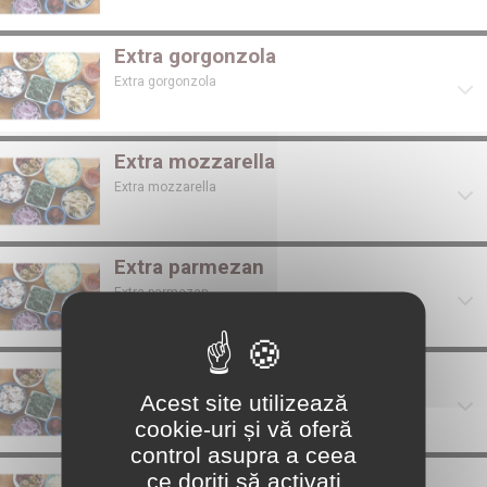
Extra gorgonzola
Extra gorgonzola
Extra mozzarella
Extra mozzarella
Extra parmezan
Extra parmezan
Extra piept de pui
Acest site utilizează
Extra piept de pui
cookie-uri și vă oferă
control asupra a ceea
Extra porumb
ce doriți să activați