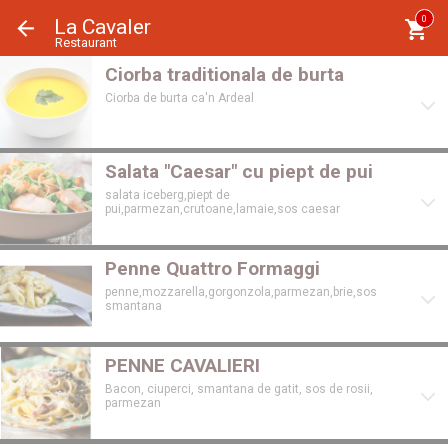
Panoul de gestionare a panourilor cookie
0
La Cavaler
Restaurant
Ciorba traditionala de burta
Ciorba de burta ca'n Ardeal
Salata "Caesar" cu piept de pui
salata iceberg,piept de
pui,parmezan,crutoane,lamaie,sos caesar
Penne Quattro Formaggi
penne,mozzarella,gorgonzola,parmezan,brie,sos
smantana
PENNE CAVALIERI
Bacon, ciuperci, smantana de gatit, sos de rosii,
parmezan