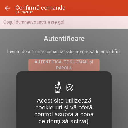
Panoul de gestionare a panourilor cookie
Confirmă comanda
La Cavaler
Coşul dumneavoastră este gol
Autentificare
Înainte de a trimite comanda este nevoie să te autentifici:
AUTENTIFICĂ-TE CU EMAIL ȘI
PAROLĂ
Loghează-te cu Facebook
Acest site utilizează
Loghează-te cu Google
cookie-uri și vă oferă
control asupra a ceea
ce doriți să activați
Loghează-te cu Apple