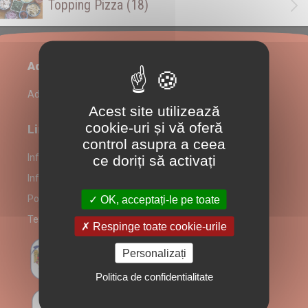
Topping Pizza
(18)
Administrare restaurant
Admin Login
Acest site utilizează
cookie-uri și vă oferă
Link-uri utile
control asupra a ceea
Informații despre partenerul La Cavaler
ce doriți să activați
Informare Consumatori
Politică prelucrare date
OK, acceptați-le pe toate
Termeni și Condiții
Respinge toate cookie-urile
Personalizați
Politica de confidentialitate