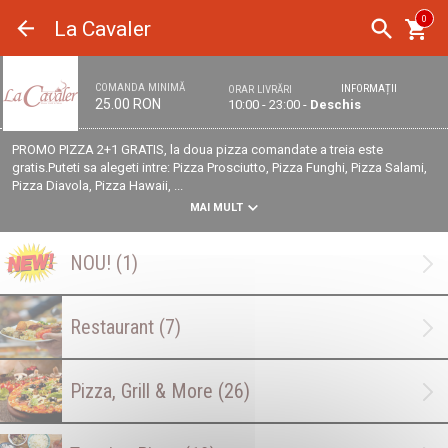
Panoul de gestionare a panourilor cookie
0
La Cavaler
COMANDA MINIMĂ
INFORMAȚII
ORAR LIVRĂRI
25.00 RON
10:00 - 23:00 -
Deschis
PROMO PIZZA 2+1 GRATIS, la doua pizza comandate a treia este
gratis.Puteti sa alegeti intre: Pizza Prosciutto, Pizza Funghi, Pizza Salami,
Pizza Diavola, Pizza Hawaii, ...
MAI MULT
NOU!
(1)
Restaurant
(7)
Pizza, Grill & More
(26)