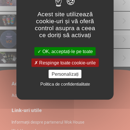
Sosuri
(1)
Acest site utilizează
Special Asian drinks
(1)
cookie-uri și vă oferă
control asupra a ceea
ce doriți să activați
Răcoritoare | Soft drinks
(1)
OK, acceptați-le pe toate
Bere | Beer
(1)
Respinge toate cookie-urile
Personalizați
Administrare restaurant
Politica de confidentialitate
Admin Login
Link-uri utile
Informații despre partenerul Wok House