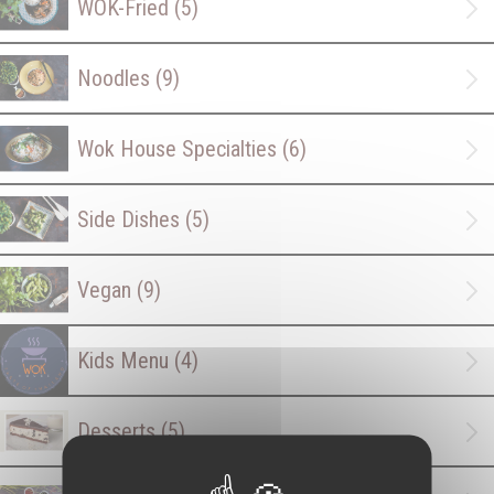
WOK-Fried
(5)
Noodles
(9)
Wok House Specialties
(6)
Side Dishes
(5)
Vegan
(9)
Kids Menu
(4)
Desserts
(5)