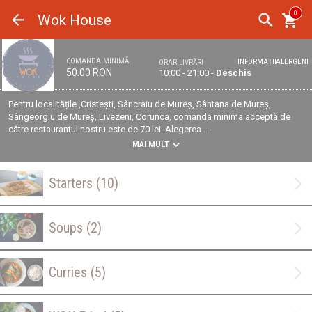
Panoul de gestionare a panourilor cookie
0
Wok House
COMANDA MINIMĂ
INFORMAȚII
ALERGENI
ORAR LIVRĂRI
50.00 RON
10:00 - 21:00 -
Deschis
Pentru localitățile ,Cristești, Sâncraiu de Mureș, Sântana de Mureș,
Sângeorgiu de Mureș, Livezeni, Corunca, comanda minima acceptă de
către restaurantul nostru este de 70 lei. Alegerea ...
MAI MULT
Starters
(10)
Soups
(2)
Curries
(5)