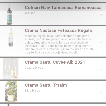
Cotnari Naiv Tamaioasa Romaneasca
Alb, sec
Crama Nastase Feteasca Regala
eteasca Regală de la Crama Năstase este un vin
aromat, de culoare galben pai, cu note olfactive de
caise, struguri bine copți, flori de soc și coajă de
portocală. Gustul este intens, mineral și cu arome
primare pe care le întâlnim și în miros, note de fructe
coapte, flori de soc și coajă de portocală.
Crama Santu Cuvee Alb 2021
Cupaj alb, sec
Crama Santu "Psalm"
SB, alb, sec