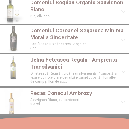
Domeniul Bogdan Organic Sauvignon
Blanc
Bio, alb, sec
Domeniul Coroanei Segarcea Minima
Moralia Sinceritate
Tămâioasă Românească, Viognier
Sec
Jelna Feteasca Regala - Amprenta
Transilvaniei
O Fetească Regală tipică Transilvaneană. Proaspată şi
vioaie cu note clare de iarbă proaspăt cosită, flori albe
de câmp şi flori de soc.
Recas Conacul Ambrozy
Sauvignon Blanc, dulce/desert
0.375l