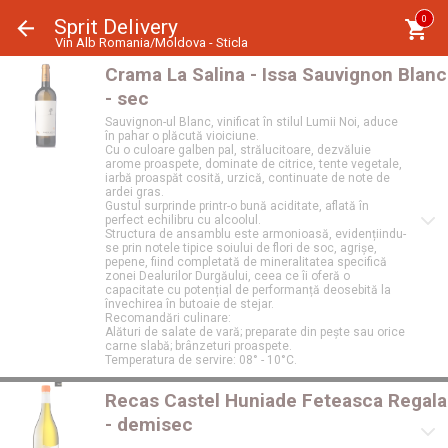
Panoul de gestionare a panourilor cookie
0
Sprit Delivery
Vin Alb Romania/Moldova - Sticla
Crama La Salina - Issa Sauvignon Blanc
- sec
Sauvignon-ul Blanc, vinificat în stilul Lumii Noi, aduce
în pahar o plăcută vioiciune.
Cu o culoare galben pal, strălucitoare, dezvăluie
arome proaspete, dominate de citrice, tente vegetale,
iarbă proaspăt cosită, urzică, continuate de note de
ardei gras.
Gustul surprinde printr-o bună aciditate, aflată în
perfect echilibru cu alcoolul.
Structura de ansamblu este armonioasă, evidențiindu-
se prin notele tipice soiului de flori de soc, agrișe,
pepene, fiind completată de mineralitatea specifică
zonei Dealurilor Durgăului, ceea ce îi oferă o
capacitate cu potențial de performanță deosebită la
învechirea în butoaie de stejar.
Recomandări culinare:
Alături de salate de vară; preparate din pește sau orice
carne slabă; brânzeturi proaspete.
Temperatura de servire: 08° - 10°C.
Recas Castel Huniade Feteasca Regala
- demisec