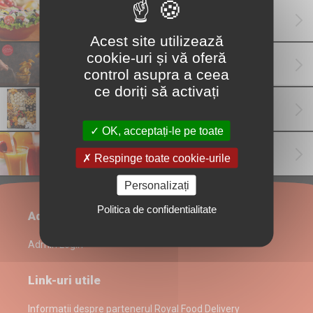
Salate
(2)
Acest site utilizează
cookie-uri și vă oferă
Garnituri
(3)
control asupra a ceea
ce doriți să activați
Deserturi
(2)
OK, acceptați-le pe toate
Băuturi
(8)
Respinge toate cookie-urile
Personalizați
Politica de confidentialitate
Administrare restaurant
Admin Login
Link-uri utile
Informații despre partenerul Royal Food Delivery