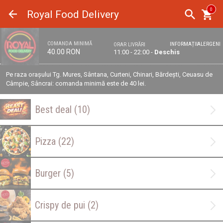
Panoul de gestionare a panourilor cookie
0
Royal Food Delivery
COMANDA MINIMĂ
INFORMAȚII
ALERGENI
ORAR LIVRĂRI
40.00 RON
11:00 - 22:00 -
Deschis
Pe raza orașului Tg. Mures, Sântana, Curteni, Chinari, Bărdești, Ceuasu de
Câmpie, Sâncrai: comanda minimă este de 40 lei.
Best deal
(10)
Pizza
(22)
Burger
(5)
Crispy de pui
(2)