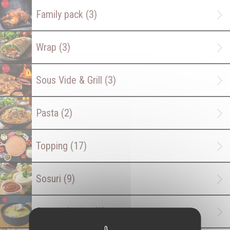
Family pack
(3)
Wrap
(3)
Sous Vide & Grill
(3)
Pasta
(2)
Topping
(17)
Sosuri
(9)
Supe / Ciorbe
(3)