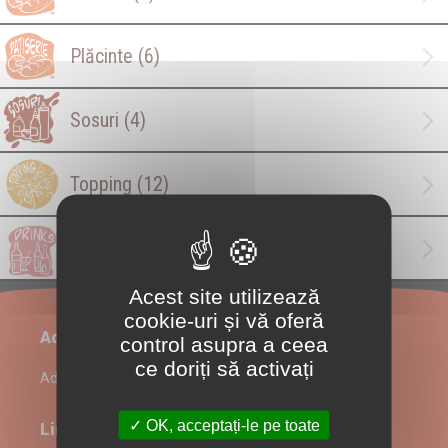
Plăcinte
(6)
Sosuri
(4)
Topping
(12)
Băuturi
(2)
Acest site utilizează
cookie-uri și vă oferă
Administrare restaurant
control asupra a ceea
ce doriți să activați
Admin Login
OK, acceptați-le pe toate
Link-uri utile