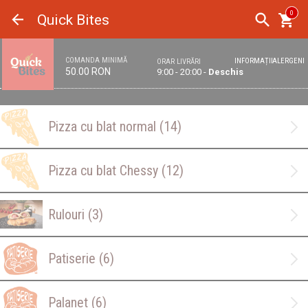
Panoul de gestionare a panourilor cookie
0
Quick Bites
COMANDA MINIMĂ
INFORMAȚII
ALERGENI
ORAR LIVRĂRI
50.00 RON
9:00 - 20:00 -
Deschis
Pizza cu blat normal
(14)
Pizza cu blat Chessy
(12)
Rulouri
(3)
Patiserie
(6)
Palanet
(6)