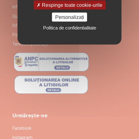
Respinge toate cookie-urile
Informații despre partenerul Quick Bites
Quick Bites alergeni
Personalizați
Informare Consumatori
Politica de confidentialitate
Politică prelucrare date
Termeni și Condiții
Urmărește-ne
Facebook
Instagram