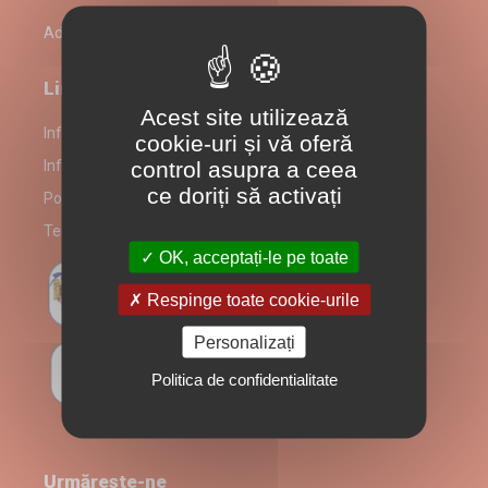
Admin Login
Link-uri utile
Acest site utilizează
Informații despre partenerul Pizzeria Tranzit & Pub
cookie-uri și vă oferă
control asupra a ceea
Informare Consumatori
ce doriți să activați
Politică prelucrare date
Termeni și Condiții
OK, acceptați-le pe toate
Respinge toate cookie-urile
Personalizați
Politica de confidentialitate
Urmărește-ne