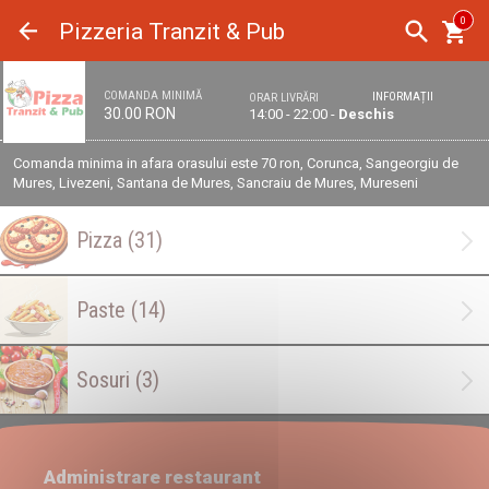
Panoul de gestionare a panourilor cookie
0
Pizzeria Tranzit & Pub
COMANDA MINIMĂ
INFORMAȚII
ORAR LIVRĂRI
30.00 RON
14:00 - 22:00 -
Deschis
Comanda minima in afara orasului este 70 ron, Corunca, Sangeorgiu de
Mures, Livezeni, Santana de Mures, Sancraiu de Mures, Mureseni
Pizza
(31)
Paste
(14)
Sosuri
(3)
Administrare restaurant