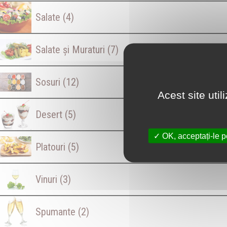
Salate
(4)
Salate și Muraturi
(7)
Sosuri
(12)
Acest site uti
Desert
(5)
OK, acceptați-le p
Platouri
(5)
Vinuri
(3)
Spumante
(2)