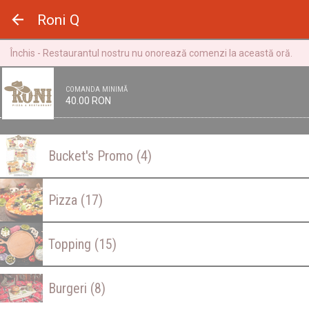
Panoul de gestionare a panourilor cookie
Roni Q
Închis - Restaurantul nostru nu onorează comenzi la această oră.
COMANDA MINIMĂ
40.00 RON
Bucket's Promo
(4)
Pizza
(17)
Topping
(15)
Burgeri
(8)