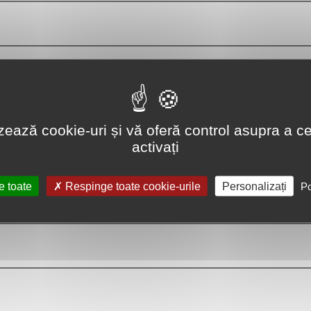
lizează cookie-uri și vă oferă control asupra a ce
activați
e toate
Respinge toate cookie-urile
Personalizați
Po