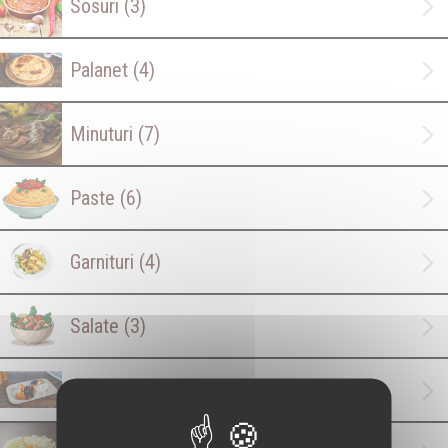
Sosuri
(3)
Palanet
(4)
Minuturi
(7)
Paste
(6)
Garnituri
(4)
Salate
(3)
Desert
(1)