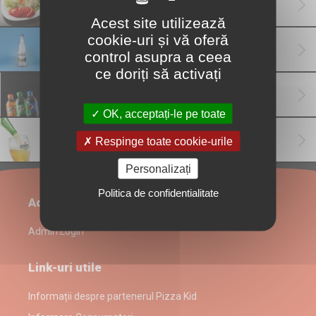
Muraturi
(6)
Acest site utilizează
cookie-uri și vă oferă
Apa
(1)
control asupra a ceea
ce doriți să activați
Sucuri
(1)
OK, acceptați-le pe toate
Bere
(2)
Respinge toate cookie-urile
Personalizați
Politica de confidentialitate
Administrare restaurant
Admin Login
Link-uri utile
Informații despre partenerul Pizza Kid