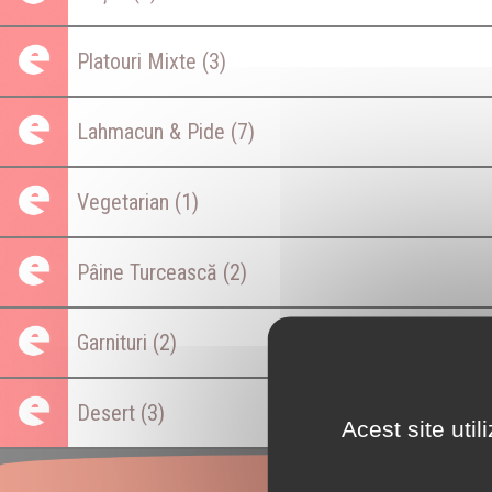
Platouri Mixte
(3)
Lahmacun & Pide
(7)
Vegetarian
(1)
Pâine Turcească
(2)
Garnituri
(2)
Desert
(3)
Acest site uti