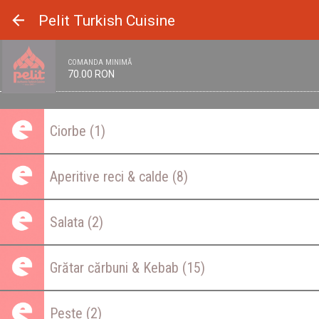
Panoul de gestionare a panourilor cookie
Pelit Turkish Cuisine
COMANDA MINIMĂ
70.00 RON
Ciorbe
(1)
Aperitive reci & calde
(8)
Salata
(2)
Grătar cărbuni & Kebab
(15)
Pește
(2)