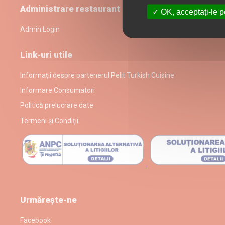
Administrare restaurant
OK, acceptați-le p
Admin Login
Link-uri utile
Informații despre partenerul Pelit Turkish Cuisine
Informare Consumatori
Politică prelucrare date
Termeni și Condiții
Urmărește-ne
Facebook