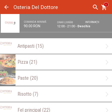
Panoul de gestionare a panourilor cookie
0
Osteria Del Dottore
COMANDA MINIMĂ
INFORMAȚII
ORAR LIVRĂRI
90.00 RON
12:00 - 21:00 -
Deschis
Antipasti
(15)
Pizza
(21)
Paste
(20)
Risotto
(7)
Fel principal
(22)