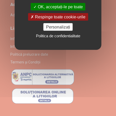
Administrare restaurant
OK, acceptați-le pe toate
Admin Login
Respinge toate cookie-urile
Personalizați
Link-uri utile
Politica de confidentialitate
Informații despre partenerul Osteria Del Dottore
Informare Consumatori
Politică prelucrare date
Termeni și Condiții