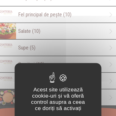
Fel principal de pește
(10)
Salate
(10)
Supe
(5)
Garnituri
(10)
Desert
(7)
Acest site utilizează
cookie-uri și vă oferă
Topping
(1)
control asupra a ceea
ce doriți să activați