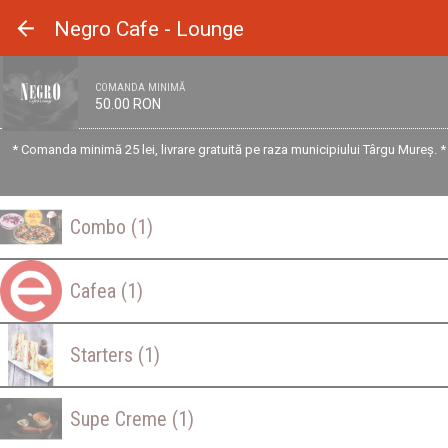
Panoul de gestionare a panourilor cookie
Negro Cafe - Lounge
COMANDA MINIMĂ
50.00 RON
* Comanda minimă 25 lei, livrare gratuită pe raza municipiului Târgu Mureș.
Combo
(1)
Cafea
(1)
Starters
(1)
Supe Creme
(1)