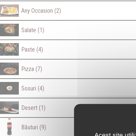
Any Occasion
(2)
Salate
(1)
Paste
(4)
Pizza
(7)
Sosuri
(4)
Desert
(1)
Băuturi
(9)
Acest site uti