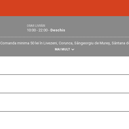
ORAR LIVRĂRI
10:00 - 22:00 -
Deschis
 * Comanda minima 50 lei în Livezeni, Corunca, Sângeorgiu de Mureș, Sântana de
MAI MULT