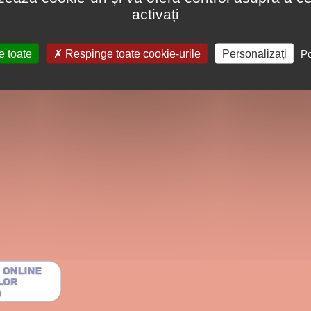
activați
e toate
Respinge toate cookie-urile
Personalizați
Po