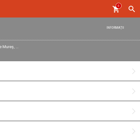
0
INFORMAȚII
 Mureș, ...