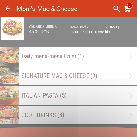
Panoul de gestionare a panourilor cookie
0
Mom's Mac & Cheese
COMANDA MINIMĂ
INFORMAȚII
ORAR LIVRĂRI
45.00 RON
10:00 - 21:00 -
Deschis
Daily menu-meniul zilei
(1)
SIGNATURE MAC & CHEESE
(9)
ITALIAN PASTA
(5)
COOL DRINKS
(8)