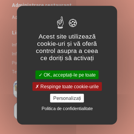
Administrare restaurant
Admin Login
Link-uri utile
Acest site utilizează
cookie-uri și vă oferă
Informații despre partenerul Mom's Mac & Cheese
control asupra a ceea
Informare Consumatori
ce doriți să activați
Politică prelucrare date
Termeni și Condiții
OK, acceptați-le pe toate
Respinge toate cookie-urile
Personalizați
Politica de confidentialitate