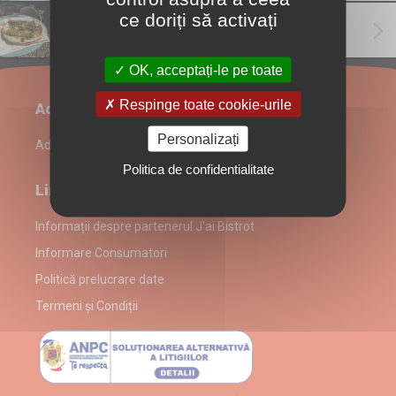
ce doriți să activați
EVENIMENT
(4)
OK, acceptați-le pe toate
Respinge toate cookie-urile
Administrare restaurant
Personalizați
Admin Login
Politica de confidentialitate
Link-uri utile
Informații despre partenerul J'ai Bistrot
Informare Consumatori
Politică prelucrare date
Termeni și Condiții