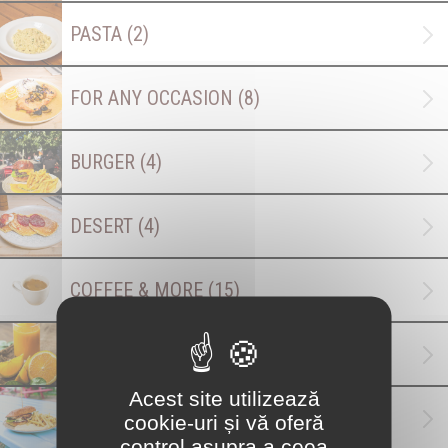
PASTA
(2)
FOR ANY OCCASION
(8)
BURGER
(4)
DESERT
(4)
COFFEE & MORE
(15)
FRESH / NATURAL DRINKS (100%)
(6)
Acest site utilizează
THE SANDWICH STATION
(3)
cookie-uri și vă oferă
control asupra a ceea