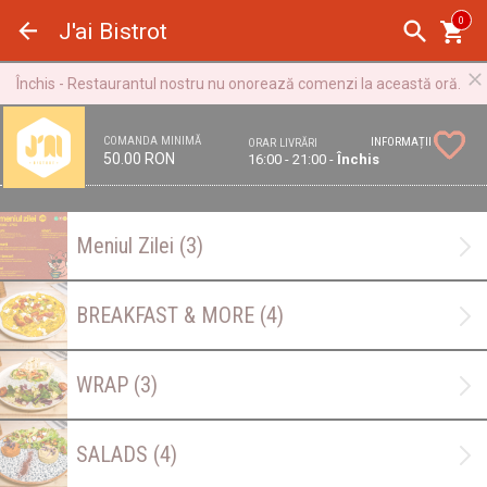
Panoul de gestionare a panourilor cookie
0
J'ai Bistrot
Închis - Restaurantul nostru nu onorează comenzi la această oră.
COMANDA MINIMĂ
INFORMAȚII
ORAR LIVRĂRI
50.00 RON
16:00 - 21:00 -
Închis
Meniul Zilei
(3)
BREAKFAST & MORE
(4)
WRAP
(3)
SALADS
(4)