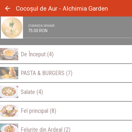
Panoul de gestionare a panourilor cookie
Cocoșul de Aur - Alchimia Garden
COMANDA MINIMĂ
75.00 RON
De Început
(4)
PASTA & BURGERS
(7)
Salate
(4)
Fel principal
(8)
Felurite din Ardeal
(2)