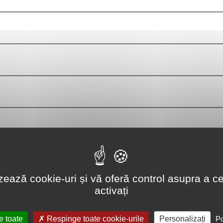
lizează cookie-uri și vă oferă control asupra a ce
activați
e toate
Respinge toate cookie-urile
Personalizați
Po