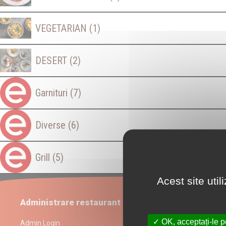
VEGETARIAN
(1)
DESERT
(2)
Garnituri
(7)
Diverse
(6)
Grill
(5)
Acest site uti
Administrare restaurant
OK, acceptați-le p
Admin Login