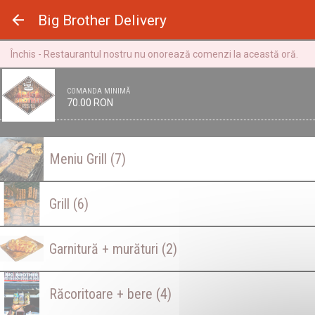
Panoul de gestionare a panourilor cookie
Big Brother Delivery
Închis - Restaurantul nostru nu onorează comenzi la această oră.
COMANDA MINIMĂ
70.00 RON
Meniu Grill
(7)
Grill
(6)
Garnitură + murături
(2)
Răcoritoare + bere
(4)