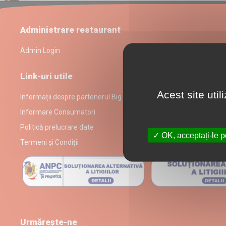
Administrare restaurant
Admin Login
Link-uri utile
Acest site uti
Informații despre partenerul Big Brother Delivery
Informare Consumatori
Politică prelucrare date
OK, acceptați-le p
Termeni și Condiții
Urmărește-ne