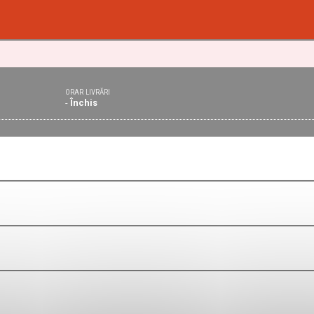
ORAR LIVRĂRI
-
Închis