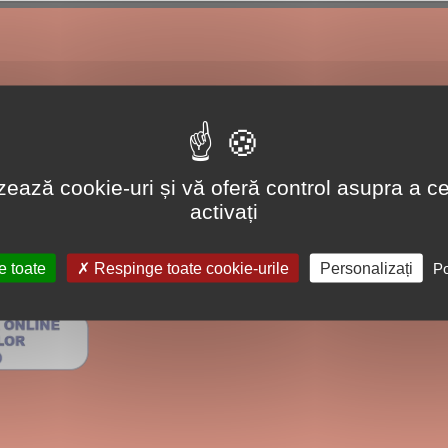
lizează cookie-uri și vă oferă control asupra a ce
activați
e toate
Respinge toate cookie-urile
Personalizați
Po