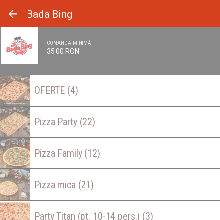
Panoul de gestionare a panourilor cookie
Bada Bing
COMANDA MINIMĂ
35.00 RON
OFERTE
(4)
Pizza Party
(22)
Pizza Family
(12)
Pizza mica
(21)
Party Titan (pt. 10-14 pers.)
(3)