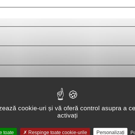
lizează cookie-uri și vă oferă control asupra a ce
activați
e toate
Respinge toate cookie-urile
Personalizați
Po