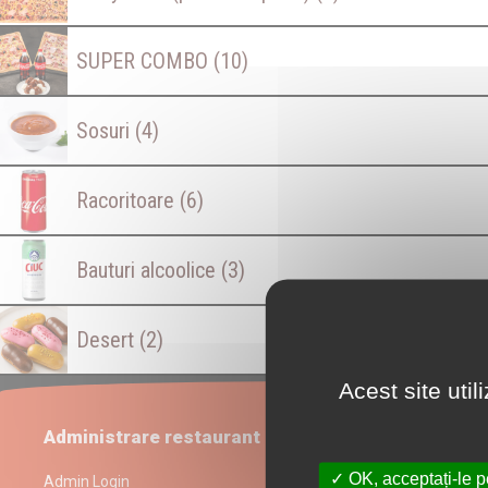
SUPER COMBO
(10)
Sosuri
(4)
Racoritoare
(6)
Bauturi alcoolice
(3)
Desert
(2)
Acest site uti
Administrare restaurant
OK, acceptați-le p
Admin Login