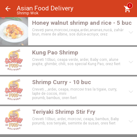
Panoul de gestionare a panourilor cookie
0
Asian Food Delivery
Shrimp Wok
Honey walnut shrimp and rice - 5 buc
Creveți pane,morcovi,ceapa,ardei,ananas,nucă, zahăr
brun, miere de albine, sos dulce-acrișor, orez
Kung Pao Shrimp
Creveti 10buc, ceapa verde, ardei, Baby corn, alune
prajite, ghimbir, chili, sos special Kung Pao, orez fiert
Shrimp Curry - 10 buc
Creveti , ,ardei, ceapa, morcovi tras la tigaie, curry,
lapte de cocos, mini
porumb, bambus, oren fiert
Teriyaki Shrimp Stir Fry
Creveti 10buc, ardei, morcovi, ceapa, bambus, Baby
porumb, sos teriyaki, seminte de susan, ores fiert