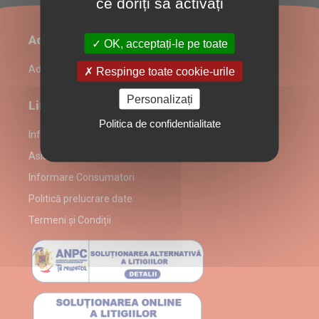
ce doriți să activați
Administrare restaurant
OK, acceptați-le pe toate
Admin Login
Respinge toate cookie-urile
Personalizați
Link-uri utile
Politica de confidentialitate
Informații despre partenerul Asian Food Delivery
Asian Food Delivery alergeni
Informare Consumatori
Politică prelucrare date
Termeni și Condiții