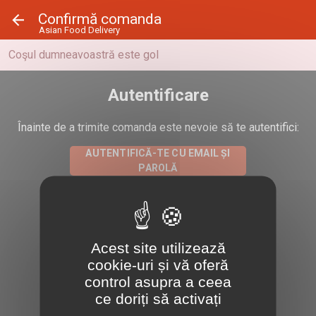
Panoul de gestionare a panourilor cookie
Confirmă comanda
Asian Food Delivery
Coşul dumneavoastră este gol
Autentificare
Înainte de a trimite comanda este nevoie să te autentifici:
AUTENTIFICĂ-TE CU EMAIL ȘI
PAROLĂ
Loghează-te cu Facebook
Acest site utilizează
Loghează-te cu Google
cookie-uri și vă oferă
control asupra a ceea
ce doriți să activați
Loghează-te cu Apple