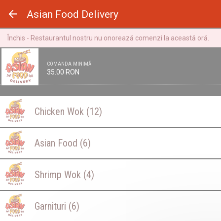
Panoul de gestionare a panourilor cookie
Asian Food Delivery
Închis - Restaurantul nostru nu onorează comenzi la această oră.
COMANDA MINIMĂ
35.00 RON
Chicken Wok
(12)
Asian Food
(6)
Shrimp Wok
(4)
Garnituri
(6)