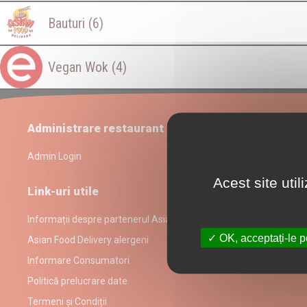
Bauturi
(6)
Vegan Wok
(4)
Administrare restaurant
Admin Login
Acest site uti
Link-uri utile
Informații despre partenerul Asian Food Delivery
OK, acceptați-le p
Asian Food Delivery alergeni
Informare Consumatori
Politică prelucrare date
Termeni și Condiții