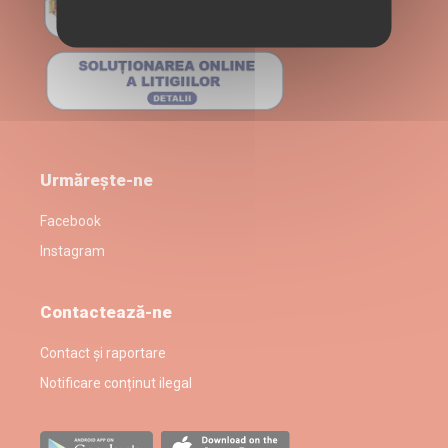
Urmărește-ne
Facebook
Instagram
Contactează-ne
Contact și raportare
Notificare conținut ilegal