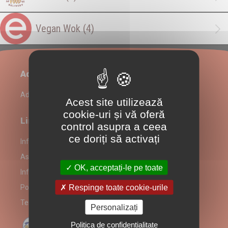
Vegan Wok
(4)
Administrare restaurant
Admin Login
Acest site utilizează
cookie-uri și vă oferă
Link-uri utile
control asupra a ceea
ce doriți să activați
Informații despre partenerul Asian Food Delivery
Asian Food Delivery alergeni
OK, acceptați-le pe toate
Informare Consumatori
Respinge toate cookie-urile
Politică prelucrare date
Termeni și Condiții
Personalizați
Politica de confidentialitate