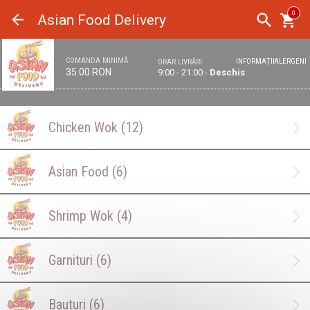
Panoul de gestionare a panourilor cookie
0
Asian Food Delivery
COMANDA MINIMĂ
INFORMAȚII
ALERGENI
ORAR LIVRĂRI
35.00 RON
9:00 - 21:00 -
Deschis
Chicken Wok
(12)
Asian Food
(6)
Shrimp Wok
(4)
Garnituri
(6)
Bauturi
(6)