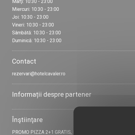
Marţi: 10:30 - 23:00
Miercuri: 10:30 - 23:00
Joi: 10:30 - 23:00
Vineri: 10:30 - 23:00
Sâmbătă: 10:30 - 23:00
Duminică: 10:30 - 23:00
Contact
rezervari@hotelcavaler.ro
Informații despre partener
Înştiinţare
PROMO PIZZA 2+1 GRATIS, la doua pizza comandate a treia e