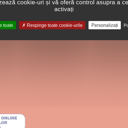
lizează cookie-uri și vă oferă control asupra a ce
activați
e toate
Respinge toate cookie-urile
Personalizați
Po