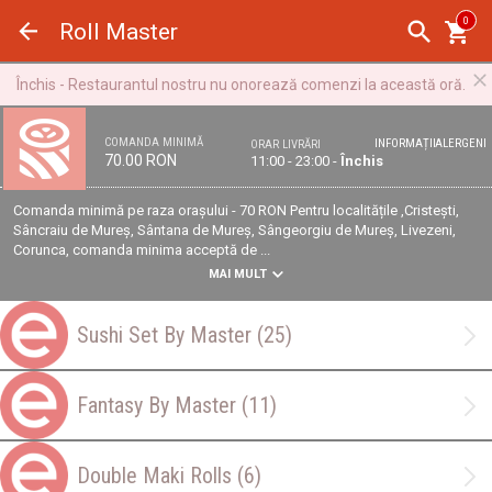
Panoul de gestionare a panourilor cookie
0
Roll Master
Închis - Restaurantul nostru nu onorează comenzi la această oră.
COMANDA MINIMĂ
INFORMAȚII
ALERGENI
ORAR LIVRĂRI
70.00 RON
11:00 - 23:00 -
Închis
Comanda minimă pe raza orașului - 70 RON Pentru localitățile ,Cristești,
Sâncraiu de Mureș, Sântana de Mureș, Sângeorgiu de Mureș, Livezeni,
Corunca, comanda minima acceptă de ...
MAI MULT
Sushi Set By Master
(25)
Fantasy By Master
(11)
Double Maki Rolls
(6)