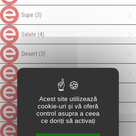
Supe
(3)
Salate
(4)
Desert
(3)
Extra
(12)
Double Taste Rolls
(6)
Acest site utilizează
cookie-uri și vă oferă
Philadelphia Rolls
(6)
control asupra a ceea
ce doriți să activați
California Rolls
(4)